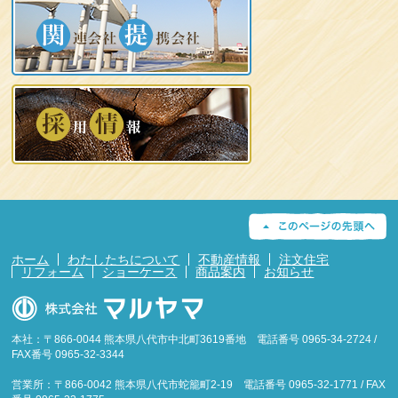
ホーム
わたしたちについて
不動産情報
注文住宅
リフォーム
ショーケース
商品案内
お知らせ
本社：〒866-0044 熊本県八代市中北町3619番地 電話番号 0965-34-2724 /
FAX番号 0965-32-3344
営業所：〒866-0042 熊本県八代市蛇籠町2-19 電話番号 0965-32-1771 / FAX