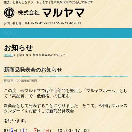
住まいと暮らしをサポートします | 熊本県八代市 株式会社マルヤマ
お問い合わせ
：TEL. 0965-34-2724 / FAX. 0965-32-3344
MENU
お知らせ
HOME
»
お知らせ »
新商品発表会のお知らせ
新商品発表会のお知らせ
投稿日：2015年6月5日
この度、㈱マルヤマでは住宅部門を発足し「マルヤマホーム」とし
て「高品質」で「低価格」の住宅を
新商品として発表することになりました。そこで、今回はタカラス
タンダードをお借りして新商品発表会
を行います。
6
7
6月
日（
土
）、
日（
日
） 10：00～17：00